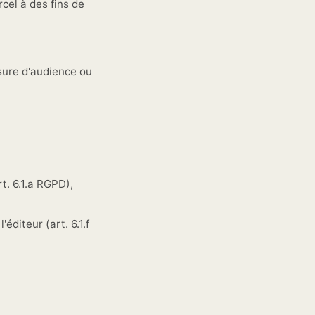
el à des fins de
ure d'audience ou
t. 6.1.a RGPD),
éditeur (art. 6.1.f