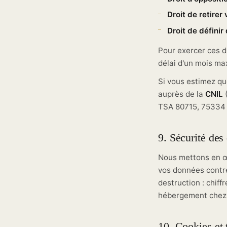
Droit de retire
Droit de définir
Pour exercer ces d
délai d'un mois m
Si vous estimez qu
auprès de la
CNIL
(
TSA 80715, 75334
9. Sécurité des
Nous mettons en œ
vos données contre 
destruction : chif
hébergement chez d
10. Cookies et 