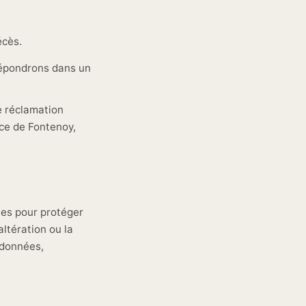
écès.
répondrons dans un
e réclamation
ace de Fontenoy,
es pour protéger
altération ou la
 données,