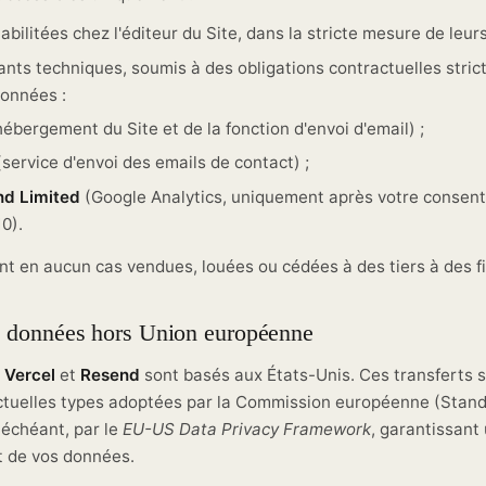
bilitées chez l'éditeur du Site, dans la stricte mesure de leurs
ants techniques, soumis à des obligations contractuelles stric
données :
ébergement du Site et de la fonction d'envoi d'email) ;
service d'envoi des emails de contact) ;
nd Limited
(Google Analytics, uniquement après votre consen
10).
t en aucun cas vendues, louées ou cédées à des tiers à des f
de données hors Union européenne
s
Vercel
et
Resend
sont basés aux États-Unis. Ces transferts 
actuelles types adoptées par la Commission européenne (Stan
 échéant, par le
EU-US Data Privacy Framework
, garantissant
t de vos données.