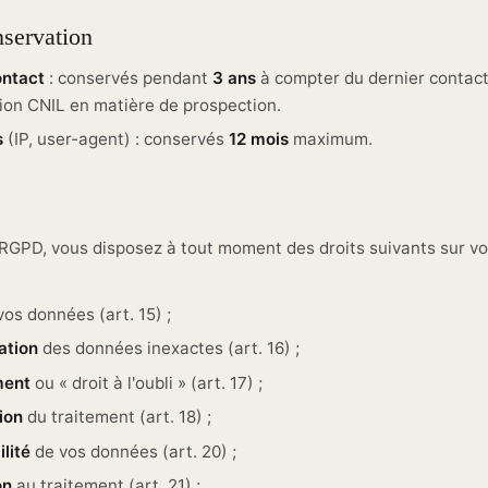
nservation
ntact
: conservés pendant
3 ans
à compter du dernier contac
on CNIL en matière de prospection.
s
(IP, user-agent) : conservés
12 mois
maximum.
GPD, vous disposez à tout moment des droits suivants sur v
os données (art. 15) ;
ation
des données inexactes (art. 16) ;
ment
ou « droit à l'oubli » (art. 17) ;
tion
du traitement (art. 18) ;
ilité
de vos données (art. 20) ;
on
au traitement (art. 21) ;