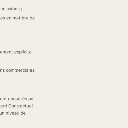
 missions ;
tes en matière de
tement explicite —
ins commerciales.
sont encadrés par
dard Contractual
 un niveau de